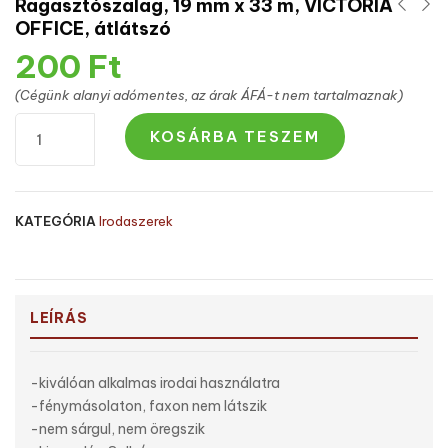
Ragasztószalag, 19 mm x 33 m, VICTORIA
OFFICE, átlátszó
200
Ft
(Cégünk alanyi adómentes, az árak ÁFÁ-t nem tartalmaznak)
KOSÁRBA TESZEM
KATEGÓRIA
Irodaszerek
LEÍRÁS
-kiválóan alkalmas irodai használatra
-fénymásolaton, faxon nem látszik
-nem sárgul, nem öregszik