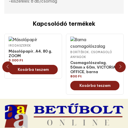
-kiszerelés: 8 db/csomag
Kapcsolódó termékek
IRODASZEREK
Másolópapír, A4, 80 g,
BORÍTÉKOK, CSOMAGOLÓ
ZOOM
ANYAGOK
3 000
Ft
Csomagolószalag,
50mm x 60m, VICTORIA
Kosárba teszem
OFFICE, barna
800
Ft
Kosárba teszem