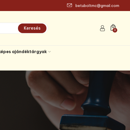
betuboltmc@gmail.com
Keresés
0
képes ajándéktárgyak