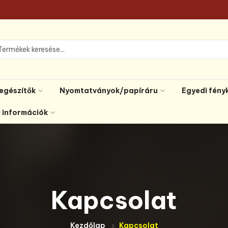
iegészítők
Nyomtatványok/papíráru
Egyedi fény
i információk
Kapcsolat
Kezdőlap
Kapcsolat