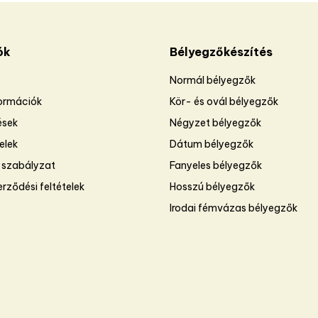
ók
Bélyegzőkészítés
Normál bélyegzők
formációk
Kör- és ovál bélyegzők
ések
Négyzet bélyegzők
telek
Dátum bélyegzők
 szabályzat
Fanyeles bélyegzők
rződési feltételek
Hosszú bélyegzők
Irodai fémvázas bélyegzők