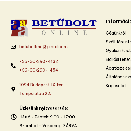
Informáci
Cégünkről
Szállítási in
betuboltmc@gmail.com
Gyakori kérd
Elállási felté
+36-30/290-4132
Adatkezelési
+36-30/290-1454
Általános sze
1094 Budapest, IX. ker.
Kapcsolat
Tompa utca 22.
Üzletünk nyitvatartás:
Hétfő - Péntek: 9:00 - 17:00
Szombat - Vasárnap: ZÁRVA