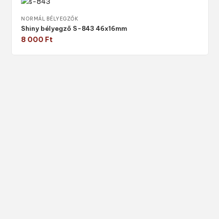
NORMÁL BÉLYEGZŐK
Shiny bélyegző S-843 46x16mm
8 000
Ft
Válasszon típust