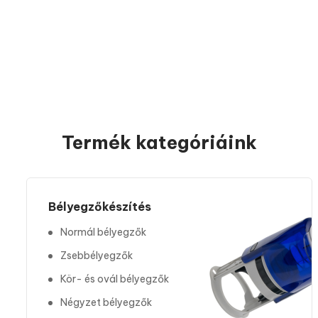
st
Termék kategóriáink
Bélyegzőkészítés
Normál bélyegzők
Zsebbélyegzők
Kör- és ovál bélyegzők
Négyzet bélyegzők