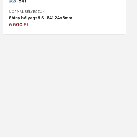
NORMÁL BÉLYEGZŐK
Shiny bélyegző S-841 24x8mm
6 500
Ft
Válasszon típust