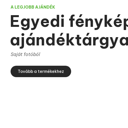
A LEGJOBB AJÁNDÉK
E
g
y
e
d
i
f
é
n
y
k
é
a
j
á
n
d
é
k
t
á
r
g
y
Saját fotóból
Tovább a termékekhez