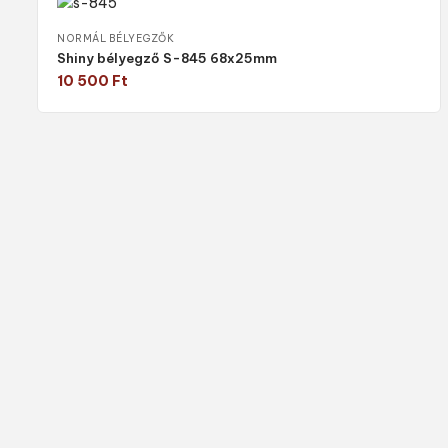
NORMÁL BÉLYEGZŐK
Shiny bélyegző S-845 68x25mm
10 500
Ft
Válasszon típust