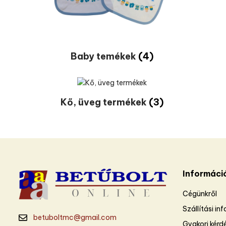
Baby temékek
(4)
Kő, üveg termékek
(3)
Informáci
Cégünkről
Szállítási in
betuboltmc@gmail.com
Gyakori kérd