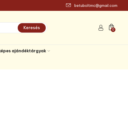
betuboltmc@gmail.com
Keresés
0
képes ajándéktárgyak