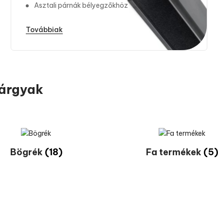
Asztali párnák bélyegzőkhöz
Továbbiak
tárgyak
Bögrék
(18)
Fa termékek
(5)