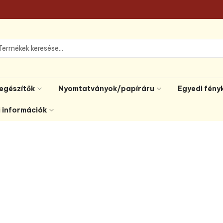
iegészítők
Nyomtatványok/papíráru
Egyedi fény
i információk