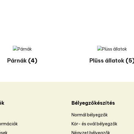
Párnák
(4)
Plüss állatok
(5
ók
Bélyegzőkészítés
Normál bélyegzők
formációk
Kör- és ovál bélyegzők
ések
Négyzet bélyegzők