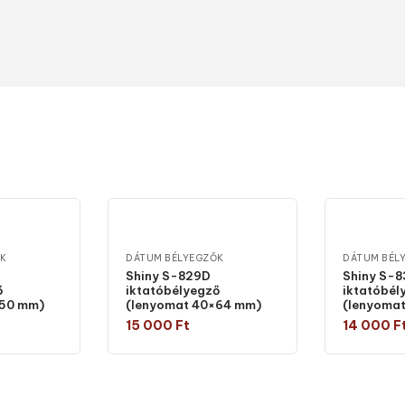
ŐK
DÁTUM BÉLYEGZŐK
DÁTUM BÉL
Shiny S-829D
Shiny S-
ő
iktatóbélyegző
iktatóbél
×50 mm)
(lenyomat 40×64 mm)
(lenyoma
15 000
Ft
14 000
F
típust
Válasszon típust
Válas