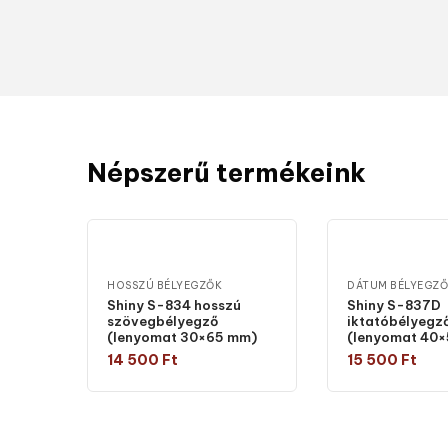
Népszerű termékeink
HOSSZÚ BÉLYEGZŐK
DÁTUM BÉLYEGZ
Shiny S-834 hosszú
Shiny S-837D
szövegbélyegző
iktatóbélyegz
(lenyomat 30×65 mm)
(lenyomat 40
14 500
Ft
15 500
Ft
Válasszon típust
Válasszon 