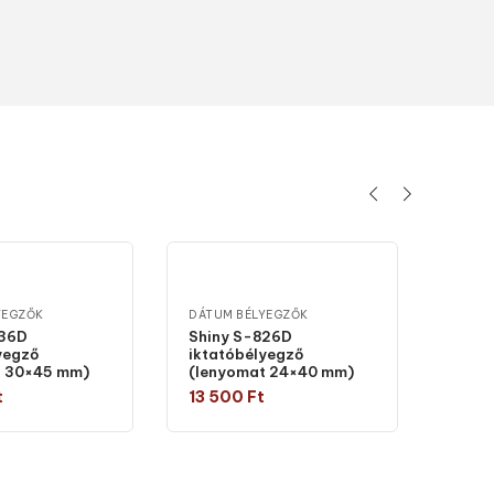
YEGZŐK
DÁTUM BÉLYEGZŐK
836D
Shiny S-826D
yegző
iktatóbélyegző
t 30×45 mm)
(lenyomat 24×40 mm)
t
13 500
Ft
szon típust
Válasszon típust
EGYED