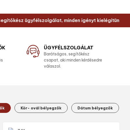
kész ügyfélszolgálat, minden igényt kielégítünk!
ŐK
ÜGYFÉLSZOLGÁLAT
Barátságos, segítőkész
és
csapat, aki minden kérdésedre
válaszol.
zők
Kör- ovál bélyegzők
Dátum bélyegzők