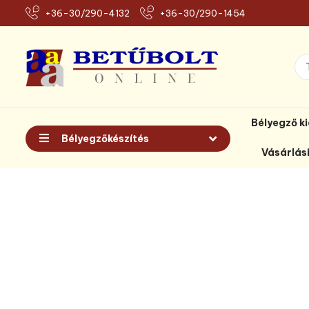
+36-30/290-4132
+36-30/290-1454
Bélyegző k
Bélyegzőkészítés
Vásárlás