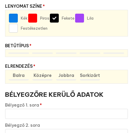
LENYOMAT SZÍNE
*
Kék
Piros
Fekete
Lila
Festékezetlen
BETŰTÍPUS
*
ELRENDEZÉS
*
Balra
Középre
Jobbra
Sorkizárt
BÉLYEGZŐRE KERÜLŐ ADATOK
Bélyegző 1. sora
*
Bélyegző 2. sora