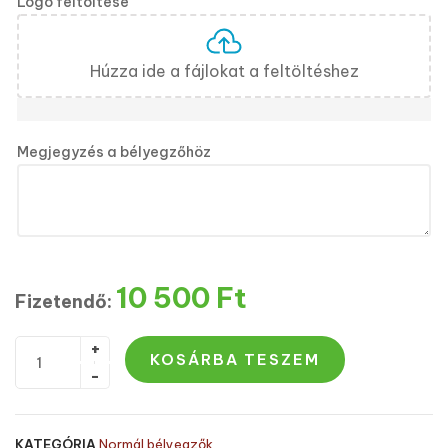
Logó feltöltése
Húzza ide a fájlokat a feltöltéshez
Megjegyzés a bélyegzőhöz
10 500
Ft
Fizetendő:
KOSÁRBA TESZEM
KATEGÓRIA
Normál bélyegzők