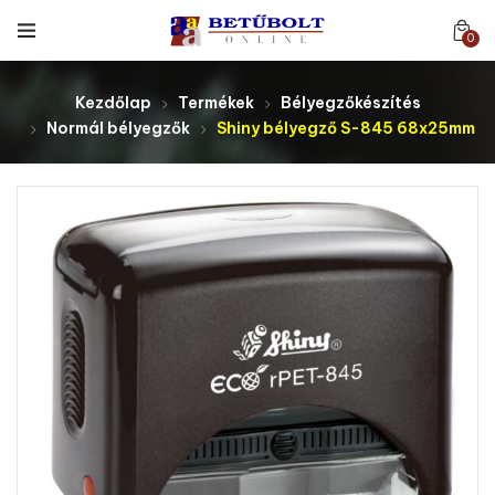
0
Kezdőlap
Termékek
Bélyegzőkészítés
Normál bélyegzők
Shiny bélyegző S-845 68x25mm