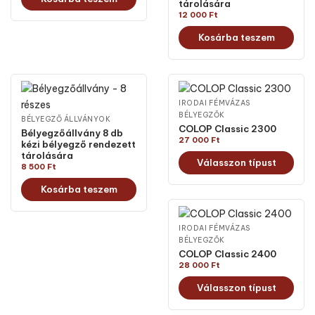
tárolására
12 000
Ft
Kosárba teszem
IRODAI FÉMVÁZAS
BÉLYEGZŐK
BÉLYEGZŐ ÁLLVÁNYOK
COLOP Classic 2300
Bélyegzőállvány 8 db
27 000
Ft
kézi bélyegző rendezett
tárolására
Válasszon típust
8 500
Ft
Kosárba teszem
IRODAI FÉMVÁZAS
BÉLYEGZŐK
COLOP Classic 2400
28 000
Ft
Válasszon típust