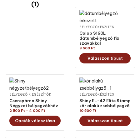
(1)
BÉLYEGZŐKÉSZÍTÉS
Colop S160L
dátumbélyegző fix
szavakkal
9 500
Ft
Válasszon típust
BÉLYEGZŐ KIEGÉSZÍTŐK
BÉLYEGZŐKÉSZÍTÉS
Cserepárna Shiny
Shiny EL-42 Elite Stamp
Négyzet bélyegzőkhöz
kör alakú zsebbélyegző
2 500
Ft
–
4 000
Ft
10 500
Ft
Opciók választása
Válasszon típust