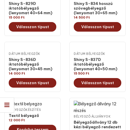
Shiny S-829D
Shiny S-834 hosszú
iktatóbélyegző
szövegbélyegző
(lenyomat 40×64 mm)
(lenyomat 30×65 mm)
15 000
Ft
14 500
Ft
Válasszon típust
Válasszon típust
DÁTUM BÉLYEGZŐK
DÁTUM BÉLYEGZŐK
Shiny S-836D
Shiny S-837D
iktatóbélyegző
iktatóbélyegző
(lenyomat 30×45 mm)
(lenyomat 40×50 mm)
14 000
Ft
15 500
Ft
Válasszon típust
Válasszon típust
BÉLYEGZŐKÉSZÍTÉS
Textil bélyegző
BÉLYEGZŐ ÁLLVÁNYOK
12 000
Ft
Bélyegzőállvány 12 db
kézi bélyegző rendezett
Kosárba teszem