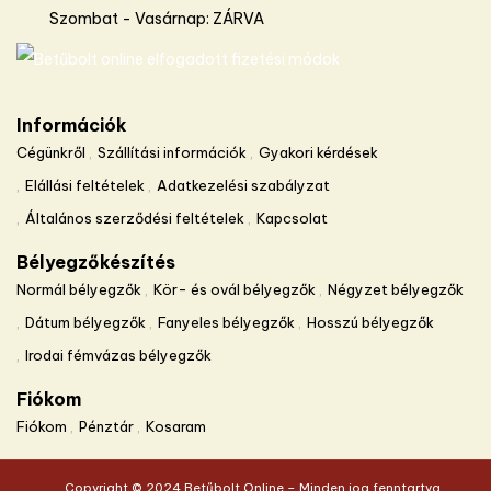
Szombat - Vasárnap: ZÁRVA
Információk
Cégünkről
Szállítási információk
Gyakori kérdések
Elállási feltételek
Adatkezelési szabályzat
Általános szerződési feltételek
Kapcsolat
Bélyegzőkészítés
Normál bélyegzők
Kör- és ovál bélyegzők
Négyzet bélyegzők
Dátum bélyegzők
Fanyeles bélyegzők
Hosszú bélyegzők
Irodai fémvázas bélyegzők
Fiókom
Fiókom
Pénztár
Kosaram
Copyright © 2024 Betűbolt Online – Minden jog fenntartva.