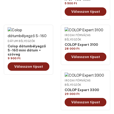
5 500
Ft
Válasszon típust
IRODAI FÉMVÁZAS
BÉLYEGZŐK
DÁTUM BÉLYEGZŐK
COLOP Expert 3100
Colop dátumbélyegző
28 000
Ft
S-160 mini dátum +
szöveg
Válasszon típust
9 900
Ft
Válasszon típust
IRODAI FÉMVÁZAS
BÉLYEGZŐK
COLOP Expert 3300
29 000
Ft
Válasszon típust