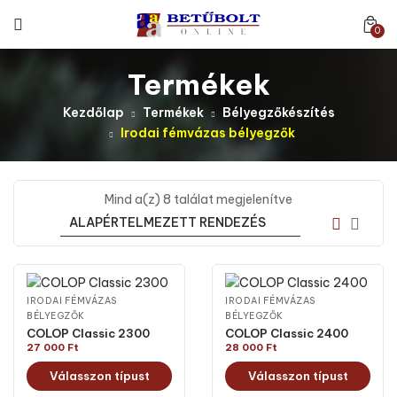
0
Termékek
Kezdőlap
Termékek
Bélyegzőkészítés
Irodai fémvázas bélyegzők
Mind a(z) 8 találat megjelenítve
IRODAI FÉMVÁZAS
IRODAI FÉMVÁZAS
BÉLYEGZŐK
BÉLYEGZŐK
COLOP Classic 2300
COLOP Classic 2400
27 000
Ft
28 000
Ft
Válasszon típust
Válasszon típust