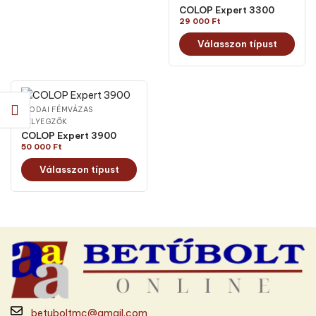
COLOP Expert 3300
29 000
Ft
Válasszon típust
IRODAI FÉMVÁZAS
BÉLYEGZŐK
COLOP Expert 3900
50 000
Ft
Válasszon típust
betuboltmc@gmail.com