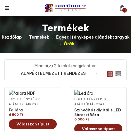
0
Termékek
Kezdőlap
Termékek
Egyedi fényképes ajándéktárgyak
Órák
Mind a(z) 2 találat megjelenítve
EGYEDI FÉNYKÉPES
EGYEDI FÉNYKÉPES
AJÁNDÉKTÁRGYAK
AJÁNDÉKTÁRGYAK
Falióra
Színváltós digitális LED
ébresztőóra
6 500
Ft
6 000
Ft
Válasszon típust
Válasszon típust