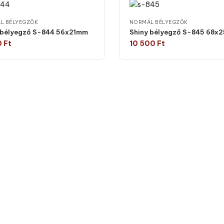
L BÉLYEGZŐK
NORMÁL BÉLYEGZŐK
 bélyegző S-844 56x21mm
Shiny bélyegző S-845 68x
0
Ft
10 500
Ft
Válasszon típust
Válasszon típust