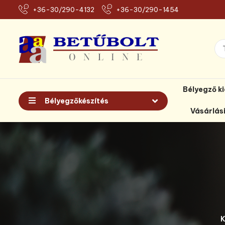
+36-30/290-4132
+36-30/290-1454
Bélyegző k
Bélyegzőkészítés
Vásárlás
K