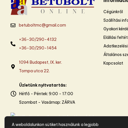
Informáci
Cégünkről
Szállítási in
betuboltmc@gmail.com
Gyakori kérd
Elállási felté
+36-30/290-4132
Adatkezelési
+36-30/290-1454
Általános sze
1094 Budapest, IX. ker.
Kapcsolat
Tompa utca 22.
Üzletünk nyitvatartás:
Hétfő - Péntek: 9:00 - 17:00
Szombat - Vasárnap: ZÁRVA
A weboldalunkon sütiket használunk a legjobb