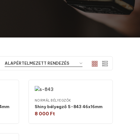
NORMÁL BÉLYEGZŐK
14mm
Shiny bélyegző S-843 46x16mm
8 000
Ft
Válasszon típust