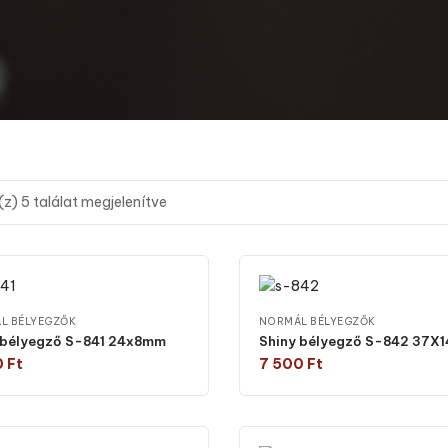
(z) 5 találat megjelenítve
L BÉLYEGZŐK
NORMÁL BÉLYEGZŐK
 bélyegző S-841 24x8mm
Shiny bélyegző S-842 37X
0
Ft
7 500
Ft
Válasszon típust
Válasszon típust