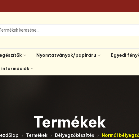
iegészítők
Nyomtatványok/papíráru
Egyedi fény
i információk
Termékek
ezdőlap
Termékek
Bélyegzőkészítés
Normál bélyegz