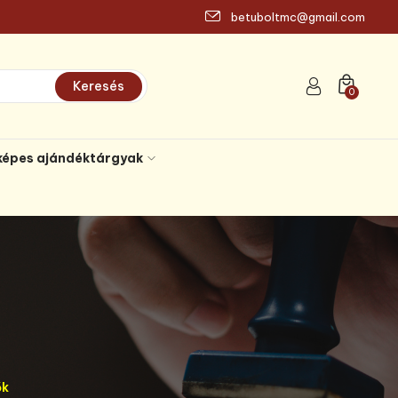
betuboltmc@gmail.com
Keresés
0
képes ajándéktárgyak
ők