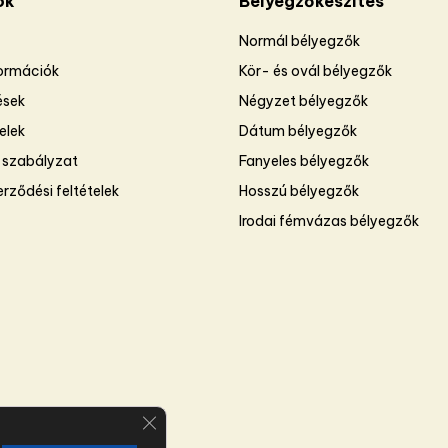
ók
Bélyegzőkészítés
Normál bélyegzők
formációk
Kör- és ovál bélyegzők
ések
Négyzet bélyegzők
telek
Dátum bélyegzők
 szabályzat
Fanyeles bélyegzők
rződési feltételek
Hosszú bélyegzők
Irodai fémvázas bélyegzők
Close GDPR Cookie Banner