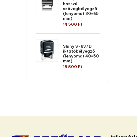
hosszú
szövegbélyegző
(lenyomat 30×65
mm)
14 500
Ft
Shiny S-837D
iktatóbélyegző
(lenyomat 40×50
mm)
15 500
Ft