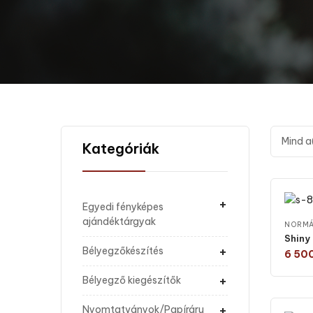
Mind a
Kategóriák
+
Egyedi fényképes
ajándéktárgyak
NORMÁ
Shiny
+
Bélyegzőkészítés
6 50
+
Bélyegző kiegészítők
+
Nyomtatványok/Papíráru