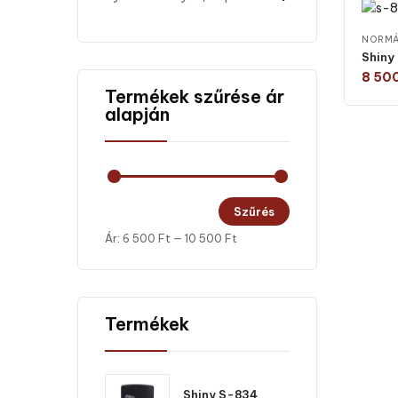
NORMÁ
Shiny
8 50
Termékek szűrése ár
alapján
Szűrés
Ár:
6 500 Ft
—
10 500 Ft
Termékek
Shiny S-834