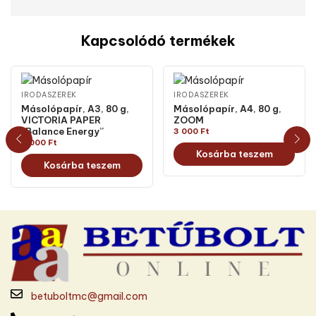
Kapcsolódó termékek
IRODASZEREK
IRODASZEREK
Másolópapír, A3, 80 g,
Másolópapír, A4, 80 g,
VICTORIA PAPER
ZOOM
“Balance Energy”
3 000
Ft
6 000
Ft
Kosárba teszem
Kosárba teszem
betuboltmc@gmail.com