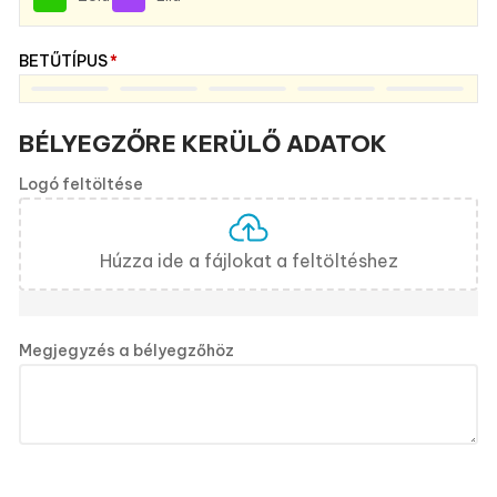
BETŰTÍPUS
*
BÉLYEGZŐRE KERÜLŐ ADATOK
Logó feltöltése
Húzza ide a fájlokat a feltöltéshez
Megjegyzés a bélyegzőhöz