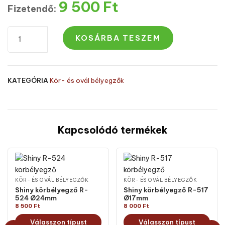
9 500
Ft
Fizetendő:
KOSÁRBA TESZEM
KATEGÓRIA
Kör- és ovál bélyegzők
Kapcsolódó termékek
KÖR- ÉS OVÁL BÉLYEGZŐK
KÖR- ÉS OVÁL BÉLYEGZŐK
Shiny körbélyegző R-
Shiny körbélyegző R-517
524 Ø24mm
Ø17mm
8 500
Ft
8 000
Ft
Válasszon típust
Válasszon típust