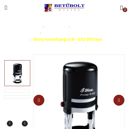
0
Kezdőlap
Termékek
Bélyegzőkészítés
Kör- és ovál bélyegzők
Shiny körbélyegző R-532 Ø30mm