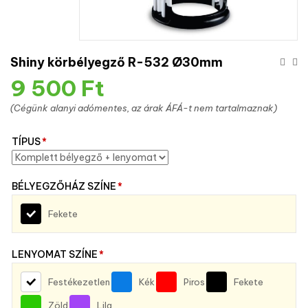
Shiny körbélyegző R-532 Ø30mm
9 500
Ft
(Cégünk alanyi adómentes, az árak ÁFÁ-t nem tartalmaznak)
TÍPUS
*
BÉLYEGZŐHÁZ SZÍNE
*
Fekete
LENYOMAT SZÍNE
*
Festékezetlen
Kék
Piros
Fekete
Zöld
Lila