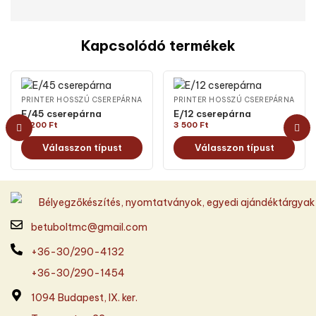
Kapcsolódó termékek
PRINTER HOSSZÚ CSEREPÁRNA
PRINTER HOSSZÚ CSEREPÁRNA
E/45 cserepárna
E/12 cserepárna
4 200
Ft
3 500
Ft
Válasszon típust
Válasszon típust
betuboltmc@gmail.com
+36-30/290-4132
+36-30/290-1454
1094 Budapest, IX. ker.