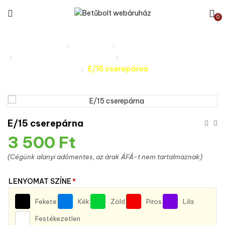
0
Kezdőlap
Termékek
Bélyegző kiegészítők
Colop 1 színű cserepárnák
Printer hosszú cserepárna
E/15 cserepárna
E/15 cserepárna
3 500
Ft
(Cégünk alanyi adómentes, az árak ÁFÁ-t nem tartalmaznak)
LENYOMAT SZÍNE
*
Fekete
Kék
Zöld
Piros
Lila
Festékezetlen