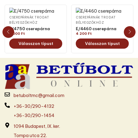
CSEREPÁRNÁK TRODAT
CSEREPÁRNÁK TRODAT
BÉLYEGZŐKHÖZ
BÉLYEGZŐKHÖZ
E/4750 cserepárna
E/4460 cserepárna
3 000
Ft
4 200
Ft
Válasszon típust
Válasszon típust
betuboltmc@gmail.com
+36-30/290-4132
+36-30/290-1454
1094 Budapest, IX. ker.
Tompa utca 22.