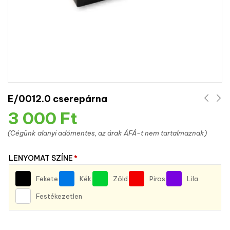
E/0012.0 cserepárna
3 000
Ft
(Cégünk alanyi adómentes, az árak ÁFÁ-t nem tartalmaznak)
LENYOMAT SZÍNE
*
Fekete
Kék
Zöld
Piros
Lila
Festékezetlen