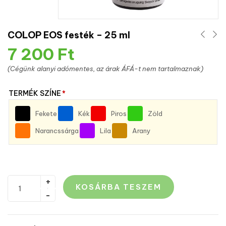
COLOP EOS festék – 25 ml
7 200
Ft
(Cégünk alanyi adómentes, az árak ÁFÁ-t nem tartalmaznak)
TERMÉK SZÍNE
*
Fekete
Kék
Piros
Zöld
Narancssárga
Lila
Arany
KOSÁRBA TESZEM