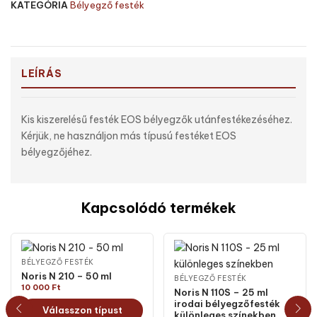
KATEGÓRIA
Bélyegző festék
LEÍRÁS
Kis kiszerelésű festék EOS bélyegzők utánfestékezéséhez.
Kérjük, ne használjon más típusú festéket EOS
bélyegzőjéhez.
Kapcsolódó termékek
BÉLYEGZŐ FESTÉK
Noris N 210 – 50 ml
BÉLYEGZŐ FESTÉK
10 000
Ft
Noris N 110S – 25 ml
irodai bélyegzőfesték
Válasszon típust
különleges színekben