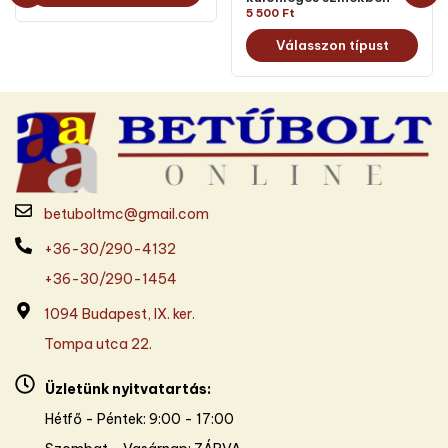
5 500
Ft
Válasszon típust
betuboltmc@gmail.com
+36-30/290-4132
+36-30/290-1454
1094 Budapest, IX. ker.
Tompa utca 22.
Üzletünk nyitvatartás:
Hétfő - Péntek: 9:00 - 17:00