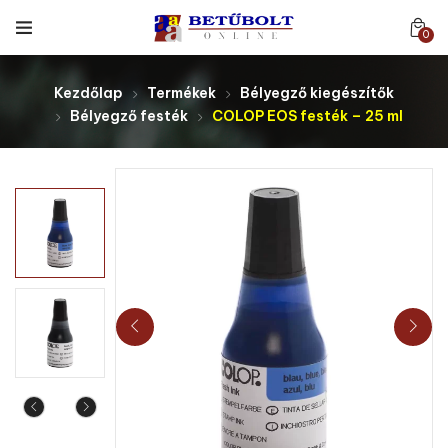
0
Kezdőlap
Termékek
Bélyegző kiegészítők
Bélyegző festék
COLOP EOS festék – 25 ml