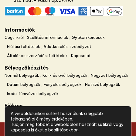
Szombat - Vasárnap: ZÁRVA
Információk
Cégünkről
Szállítási információk
Gyakori kérdések
Elállási feltételek
Adatkezelési szabályzat
Általános szerződési feltételek
Kapcsolat
Bélyegzőkészítés
Normál bélyegzők
Kör- és ovál bélyegzők
Négyzet bélyegzők
Dátum bélyegzők
Fanyeles bélyegzők
Hosszú bélyegzők
Irodai fémvázas bélyegzők
Fiókom
A weboldalunkon sütiket használunk a legjobb
Fiókom
Pénztár
Kosaram
felhasználói élmény érdekében.
Tudjon meg többet a weboldalon használt sütikről vagy
kapcsolja ki őket a
beállításokban
.
Copyright © 2024 Betűbolt Online – Minden jog fenntartva.